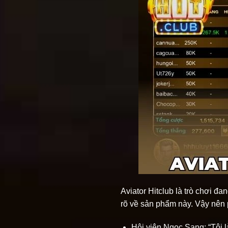
Aviator Hitclub là trò chơi 
rõ về sản phẩm này. Vậy nên 
Hội viên Ngọc Sang: “Tôi 