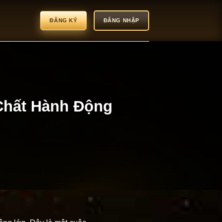
ĐĂNG KÝ
ĐĂNG NHẬP
Chất Hành Động