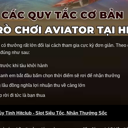
 có thưởng rất lớn đổi lại cách tham gia cực kỳ đơn giản. Theo
 đúng như sau:
trước khi tàu khởi hành
hì anh em bắt đầu bấm chọn thời điểm sẽ rơi để nhận thưởng
 lâu đồng nghĩa lợi nhuận thu về càng lớn
 rời đi tức là bạn thua
y Tinh Hitclub - Slot Siêu Tốc, Nhận Thưởng Sốc