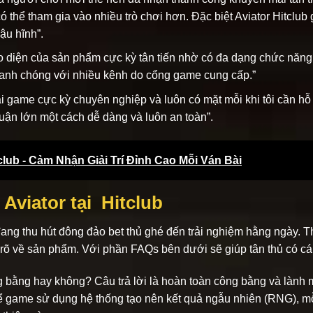
 thể tham gia vào nhiều trò chơi hơn. Đặc biệt Aviator Hitclub g
ậu hĩnh”.
 diện của sản phẩm cực kỳ tân tiến nhờ có đa dạng chức năng h
hanh chóng với nhiều kênh do cổng game cung cấp.”
i game cực kỳ chuyên nghiệp và luôn có mặt mỗi khi tôi cần hỗ
uận lớn một cách dễ dàng và luôn an toàn”.
club - Cảm Nhận Giải Trí Đỉnh Cao Mỗi Ván Bài
Aviator tại Hitclub
 đang thu hút đông đảo bet thủ ghé đến trải nghiệm hằng ngày. 
rõ về sản phẩm. Với phần FAQs bên dưới sẽ giúp tân thủ có cái 
ng bằng hay không? Câu trả lời là hoàn toàn công bằng và lành 
hể game sử dụng hệ thống tạo nên kết quả ngẫu nhiên (RNG), mỗ