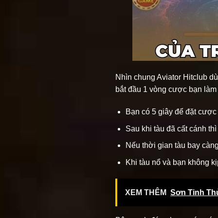
Nhìn chung Aviator Hitclub dù
bắt đầu 1 vòng cược bạn làm
Bạn có 5 giây để đặt cược 
Sau khi tàu đã cất cánh t
Nếu thời gian tàu bay càng
Khi tàu nổ và bạn không kịp
XEM THÊM
Sơn Tinh Thủ