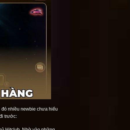
âu đó nhiều newbie chưa hiểu
i trước:
thủ Hitclub. Nhờ vào những