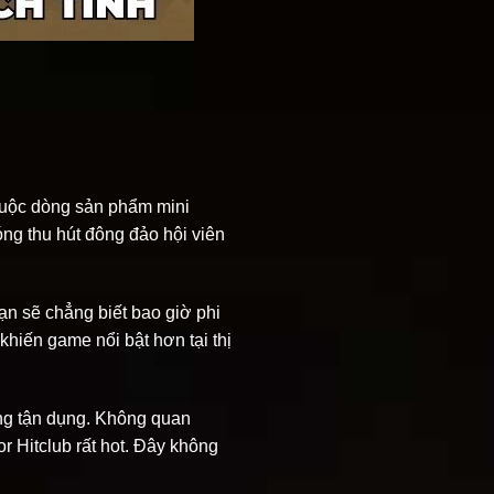
Thuộc dòng sản phẩm mini
g thu hút đông đảo hội viên
ạn sẽ chẳng biết bao giờ phi
hiến game nổi bật hơn tại thị
ng tận dụng. Không quan
r Hitclub rất hot. Đây không