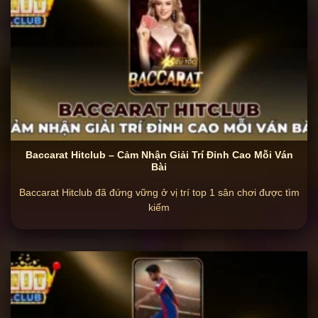
Baccarat Hitclub – Cảm Nhận Giải Trí Đỉnh Cao Mỗi Ván
Bài
Baccarat Hitclub đã đứng vững ở vị trí top 1 sân chơi được tìm
kiếm