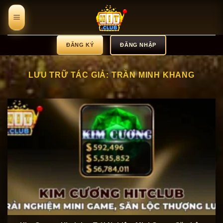
Bỏ
qua
nội
dung
ĐĂNG KÝ
ĐĂNG NHẬP
LƯU TRỮ TÁC GIẢ:
TRẦN MINH KHANG