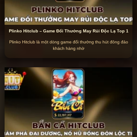
Plinko Hitclub – Game Đổi Thưởng May Rủi Độc Lạ Top 1
Plinko Hitclub là một dòng game đổi thưởng thu hút đông đảo
khách hàng nhờ