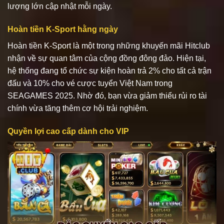
lượng lớn cập nhật mỗi ngày.
Hoàn tiền K-Sport hằng ngày
Hoàn tiền K-Sport là một trong những khuyến mãi Hitclub
nhận về sự quan tâm của cộng đồng đông đảo. Hiện tại,
hệ thống đang tổ chức sự kiện hoàn trả 2% cho tất cả trận
đấu và 10% cho vé cược tuyển Việt Nam trong
SEAGAMES 2025. Nhờ đó, bạn vừa giảm thiểu rủi ro tài
chính vừa tăng thêm cơ hội trải nghiệm.
Quyền lợi cao cấp dành cho VIP