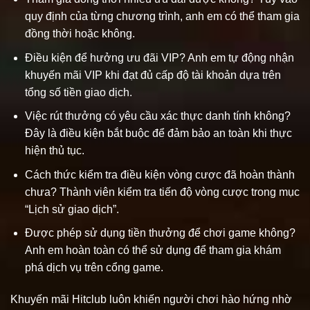
quy định của từng chương trình, anh em có thể tham gia
đồng thời hoặc không.
Điều kiện để hưởng ưu đãi VIP? Anh em tự động nhận
khuyến mãi VIP khi đạt đủ cấp độ tài khoản dựa trên
tổng số tiền giao dịch.
Việc rút thưởng có yêu cầu xác thực danh tính không?
Đây là điều kiện bắt buộc để đảm bảo an toàn khi thực
hiện thủ tục.
Cách thức kiểm tra điều kiện vòng cược đã hoàn thành
chưa? Thành viên kiểm tra tiến độ vòng cược trong mục
“Lịch sử giao dịch”.
Được phép sử dụng tiền thưởng để chơi game không?
Anh em hoàn toàn có thể sử dụng để tham gia khám
phá dịch vụ trên cổng game.
Khuyến mãi Hitclub luôn khiến người chơi hào hứng nhờ