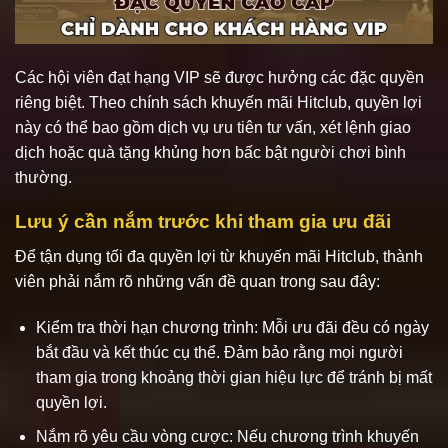
Các hội viên đạt hạng VIP sẽ được hưởng các đặc quyền
riêng biệt. Theo chính sách khuyến mãi Hitclub, quyền lợi
này có thể bao gồm dịch vụ ưu tiên tư vấn, xét lệnh giao
dịch hoặc quà tặng khủng hơn bấc bật người chơi bình
thường.
Lưu ý cần nắm trước khi tham gia ưu đãi
Để tận dụng tối đa quyền lợi từ khuyến mãi Hitclub, thành
viên phải nắm rõ những vấn đề quan trong sau đây:
Kiểm tra thời hạn chương trình: Mỗi ưu đãi đều có ngày
bắt đầu và kết thúc cụ thể. Đảm bảo rằng mọi người
tham gia trong khoảng thời gian hiệu lực để tránh bị mất
quyền lợi.
Nắm rõ yêu cầu vòng cược: Nếu chương trình khuyến