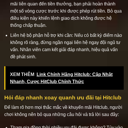
mãi liên quan đến tiền thưởng, bạn phải hoàn thành
một số vòng cược trước khi được phép rút tiền. Bỏ qua
điều kiện này khiến lệnh giao dịch không được hệ
thống chấp thuận.
Liên hệ bộ phận hỗ trợ khi cần: Nếu có bất kỳ điểm nào
không rõ ràng, đừng ngần ngại liên hệ ngay đội ngũ tư
vấn. Nhân viên cam kết giải đáp nhanh, hiệu quả vấn
đề phát sinh.
XEM THÊM
Link Chính Hãng Hitclub: Cập Nhật
Nhanh, Cược HitClub Chính Thức
Hỏi đáp nhanh xoay quanh ưu đãi tại Hitclub
Để làm rõ hơn mọi thắc mắc về khuyến mãi Hitclub, người
chơi không nên bỏ qua những câu hỏi và trả lời sau đây:
Tham gia đồng thời nhiều ưu đãi được không? Tùy vào