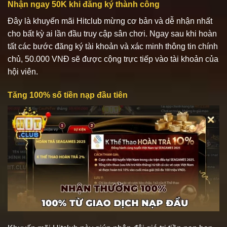
Nhận ngay 50K khi đăng ký thành công
Đây là khuyến mãi Hitclub mừng cơ bản và dễ nhận nhất
cho bất kỳ ai lần đầu truy cập sân chơi. Ngay sau khi hoàn
tất các bước đăng ký tài khoản và xác minh thông tin chính
chủ, 50.000 VNĐ sẽ được cộng trực tiếp vào tài khoản của
hội viên.
Tăng 100% số tiền nạp đầu tiên