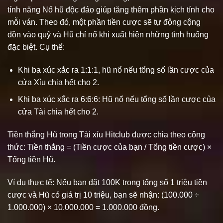
tính năng Nổ hũ độc đáo giúp tăng thêm phần kịch tính cho
mỗi ván. Theo đó, một phần tiền cược sẽ tự động cộng
dồn vào quỹ và Hũ chỉ nổ khi xuất hiện những tình huống
đặc biệt. Cụ thể:
Khi ba xúc xắc ra 1:1:1, hũ nổ nếu tổng số lần cược của
cửa Xỉu chia hết cho 2.
Khi ba xúc xắc ra 6:6:6: Hũ nổ nếu tổng số lần cược của
cửa Tài chia hết cho 2.
Tiền thắng Hũ trong Tài xỉu Hitclub được chia theo công
thức: Tiền thắng = (Tiền cược của bạn / Tổng tiền cược) ×
Tổng tiền Hũ.
Ví dụ thực tế: Nếu bạn đặt 100K trong tổng số 1 triệu tiền
cược và Hũ có giá trị 10 triệu, bạn sẽ nhận: (100.000 ÷
1.000.000) × 10.000.000 = 1.000.000 đồng.