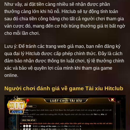
Như vậy, ai đặt tiền càng nhiều sẽ nhận được phần
thưởng càng lớn khi hũ nỗ. Hitclub sẽ tự động tính toán
sau đó chia tiền công bằng cho tất cả người chơi tham gia
ván cược đó, mang đến cơ hội trúng thưởng giá trị bất ngờ
cho mỗi lần chơi.
Lưu ý: Để tránh các trang web giả mạo, bạn nên đăng ký
qua đại lý Hitclub được cấp phép chính thức. Đây là cách
đảm bảo nhận được thông tin luật chơi, tỷ lệ thưởng chính
xác và bảo vệ quyền lợi của mình khi tham gia game
online.
Người chơi đánh giá về game Tài xỉu Hitclub