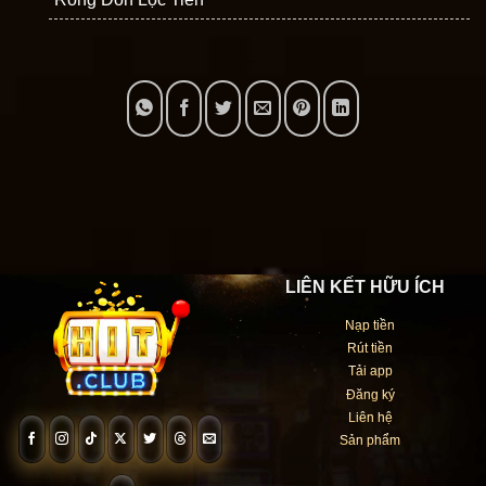
LIÊN KẾT HỮU ÍCH
Nạp tiền
Rút tiền
Tải app
Đăng ký
Liên hệ
Sản phẩm