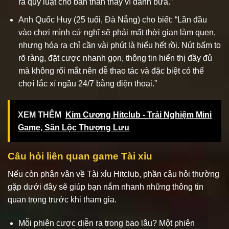
ra quy luật cho bản thân thay vì đánh bừa.”
Anh Quốc Huy (25 tuổi, Đà Nẵng) cho biết: “Lần đầu
vào chơi mình cứ nghĩ sẽ phải mất thời gian làm quen,
nhưng hóa ra chỉ cần vài phút là hiểu hết rồi. Nút bấm to
rõ ràng, đặt cược nhanh gọn, thông tin hiển thị đầy đủ
mà không rối mắt nên dễ thao tác và đặc biệt có thể
chơi lắc xí ngầu 24/7 bằng điện thoại.”
XEM THÊM
Kim Cương Hitclub - Trải Nghiệm Mini
Game, Săn Lộc Thượng Lưu
Câu hỏi liên quan game Tài xỉu
Nếu còn phân vân về Tài xỉu Hitclub, phần câu hỏi thường
gặp dưới đây sẽ giúp bạn nắm nhanh những thông tin
quan trọng trước khi tham gia.
Mỗi phiên cược diễn ra trong bao lâu? Một phiên