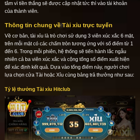
tâm vì tiền thắng sẽ được cập nhật tức thì vào tài khoản
của thành viên.
Thông tin chung về Tài xỉu trực tuyến
Về cơ bản, tài xỉu là trò chơi sử dụng 3 viên xúc xắc 6 mặt,
trên mỗi mặt có các chấm tròn tương ứng với số điểm từ 1
đến 6. Trong mỗi phiên, hệ thống sẽ tiến hành lắc ngẫu
nhiên cả ba viên xúc xắc và cộng tổng số điểm xuất hiện
để xác định kết quả. Dựa vào tổng điểm này, người chơi
lựa chọn cửa Tài hoặc Xỉu cùng bảng trả thưởng như sau:
Tỷ lệ thưởng Tài xỉu Hitclub