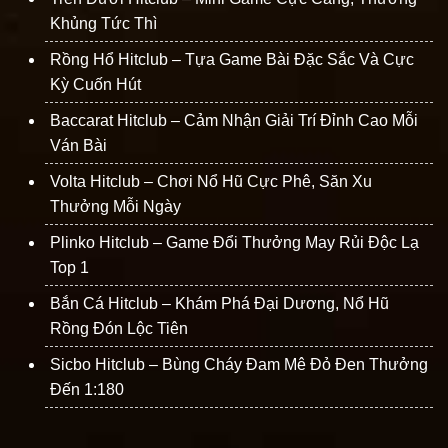
Khủng Tức Thì
Rồng Hổ Hitclub – Tựa Game Bài Đặc Sắc Và Cực
Kỳ Cuốn Hút
Baccarat Hitclub – Cảm Nhận Giải Trí Đỉnh Cao Mỗi
Ván Bài
Volta Hitclub – Chơi Nổ Hũ Cực Phê, Săn Xu
Thưởng Mỗi Ngày
Plinko Hitclub – Game Đổi Thưởng May Rủi Độc Lạ
Top 1
Bắn Cá Hitclub – Khám Phá Đại Dương, Nổ Hũ
Rồng Đón Lộc Tiên
Sicbo Hitclub – Bùng Cháy Đam Mê Đỏ Đen Thưởng
Đến 1:180