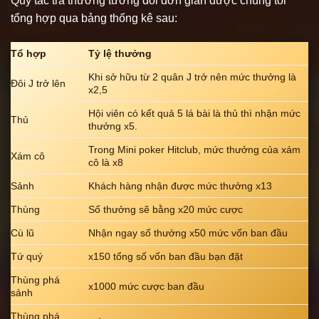
Quy tắc trả thưởng tương đối đơn giản được chúng tôi
tổng hợp qua bảng thống kê sau:
Tổ hợp
Tỷ lệ thưởng
Khi sở hữu từ 2 quân J trở nên mức thưởng là
Đôi J trở lên
x2,5
Hội viên có kết quả 5 lá bài là thủ thì nhận mức
Thủ
thưởng x5.
Trong Mini poker Hitclub, mức thưởng của xám
Xám cô
cô là x8
Sảnh
Khách hàng nhận được mức thưởng x13
Thùng
Số thưởng sẽ bằng x20 mức cược
Cù lũ
Nhận ngay số thưởng x50 mức vốn ban đầu
Tứ quý
x150 tổng số vốn ban đầu bạn đặt
Thùng phá
x1000 mức cược ban đầu
sảnh
Thùng phá