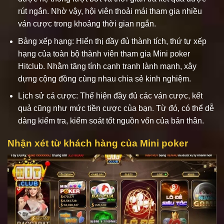
rút ngắn. Nhờ vậy, hội viên thoải mái tham gia nhiều
ván cược trong khoảng thời gian ngắn.
Bảng xếp hạng: Hiển thị đầy đủ thành tích, thứ tự xếp
hạng của toàn bộ thành viên tham gia Mini poker
Hitclub. Nhằm tăng tính cạnh tranh lành mạnh, xây
dựng cộng đồng cùng nhau chia sẻ kinh nghiệm.
Lịch sử cá cược: Thể hiện đầy đủ các ván cược, kết
quả cũng như mức tiền cược của bạn. Từ đó, có thể dễ
dàng kiểm tra, kiểm soát tốt nguồn vốn của bản thân.
Nhận xét từ khách hàng của Mini poker