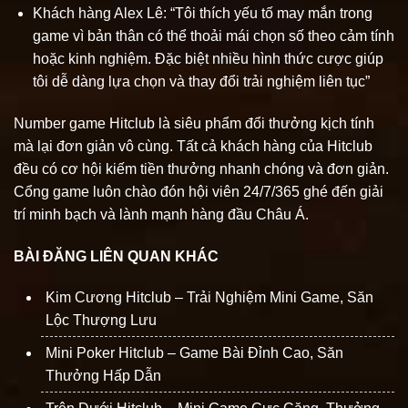
Khách hàng Alex Lê: “Tôi thích yếu tố may mắn trong
game vì bản thân có thể thoải mái chọn số theo cảm tính
hoặc kinh nghiệm. Đặc biệt nhiều hình thức cược giúp
tôi dễ dàng lựa chọn và thay đổi trải nghiệm liên tục”
Number game Hitclub là siêu phẩm đổi thưởng kịch tính
mà lại đơn giản vô cùng. Tất cả khách hàng của Hitclub
đều có cơ hội kiếm tiền thưởng nhanh chóng và đơn giản.
Cổng game luôn chào đón hội viên 24/7/365 ghé đến giải
trí minh bạch và lành mạnh hàng đầu Châu Á.
BÀI ĐĂNG LIÊN QUAN KHÁC
Kim Cương Hitclub – Trải Nghiệm Mini Game, Săn
Lộc Thượng Lưu
Mini Poker Hitclub – Game Bài Đỉnh Cao, Săn
Thưởng Hấp Dẫn