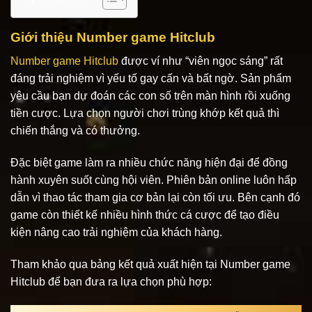
Giới thiệu Number game Hitclub
Number game Hitclub
được ví như “viên ngọc sáng” rất
đáng trải nghiệm vì yếu tố gay cấn và bất ngờ. Sản phẩm
yêu cầu bạn dự đoán các con số trên màn hình rồi xuống
tiền cược. Lựa chọn người chơi trùng khớp kết quả thì
chiến thắng và có thưởng.
Đặc biệt game làm ra nhiều chức năng hiện đại để đồng
hành xuyên suốt cùng hội viên. Phiên bản online luôn hấp
dẫn vì thao tác tham gia cơ bản lại còn tối ưu. Bên cạnh đó
game còn thiết kế nhiều hình thức cá cược để tạo điều
kiện nâng cao trải nghiệm của khách hàng.
Tham khảo qua bảng kết quả xuất hiện tại Number game
Hitclub để bạn đưa ra lựa chọn phù hợp: