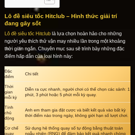
Lô đề siêu tốc Hitclub – Hình thức giải trí
đang gây sốt
Lô đề siêu tốc Hitclub
là lựa chọn hoàn hảo cho những
người yêu thích thử vận may nhiều lần trong một khoảng
thời gian ngắn. Chuyên mục sau sẽ trình bày những đặc
điểm hấp dẫn của loại hình này:
Đặc
Chi tiết
điểm
Thời
Diễn ra cực nhanh, người chơi có thể chọn các sảnh: 1
gian
phút, 3 phút hoặc 5 phút mỗi kỳ quay.
mỗi kỳ
Tính
Anh em tham gia đặt cược và biết kết quả vào bất kỳ
chủ
thời điểm nào trong ngày, không giới hạn số lượt chơi.
động
Cơ chế
Sử dụng hệ thống quay số tự động bằng thuật toán
quay
ngẫu nhiên (RNG) để đảm bảo kết quả nhanh chóng