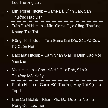
Lộc Thượng Lưu
Mini Poker Hitclub – Game Bài Đỉnh Cao, Săn
Thưởng Hấp Dẫn
Trên Dưới Hitclub – Mini Game Cực Căng, Thưởng
Khủng Tức Thì
Rồng Hổ Hitclub – Tựa Game Bài Đặc Sắc Và Cực
Kỳ Cuốn Hút
Baccarat Hitclub – Cảm Nhận Giải Trí Đỉnh Cao Mỗi
Ván Bài
Volta Hitclub – Chơi Nổ Hũ Cực Phê, Săn Xu
Thưởng Mỗi Ngày
Plinko Hitclub – Game Đổi Thưởng May Rủi Độc Lạ
Top 1
Bắn Cá Hitclub – Khám Phá Đại Dương, Nổ Hũ
Rồng Đón Lộc Tiên