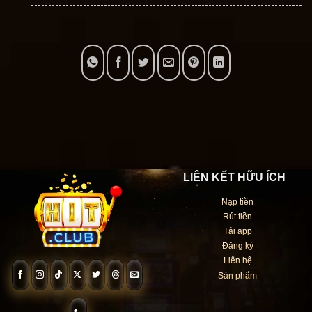
LIÊN KẾT HỮU ÍCH
Nạp tiền
Rút tiền
Tải app
Đăng ký
Liên hệ
Sản phẩm