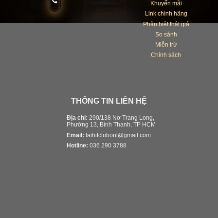
Khuyến mãi
Link chính hãng
Phân biệt thật giả
So sánh
Miễn trừ
Chính sách
THÔNG TIN LIÊN HỆ
Địa chỉ:
290/138 Nơ Trang Long,
Phường 13, Bình Thạnh, TP HCM
Email:
taihitclubonl@gmail.com
Hotline:
036 290 3788