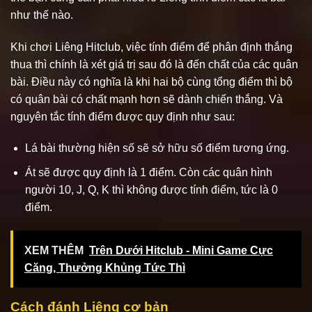
như thế nào.
Khi chơi Liêng Hitclub, việc tính điểm để phân định thắng
thua thì chính là xét giá trị sau đó là đến chất của các quân
bài. Điều này có nghĩa là khi hai bộ cùng tổng điểm thì bộ
có quân bài có chất mạnh hơn sẽ dành chiến thắng. Và
nguyên tắc tính điểm được quy định như sau:
Lá bài thường hiện số sẽ sở hữu số điểm tương ứng.
Át sẽ được quy định là 1 điểm. Còn các quân hình
người 10, J, Q, K thì không được tính điểm, tức là 0
điểm.
XEM THÊM
Trên Dưới Hitclub - Mini Game Cực
Căng, Thưởng Khủng Tức Thì
Cách đánh Liêng cơ bản