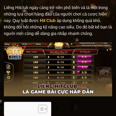
Liêng Hitclub ngày càng trở nên phổ biến và là một trong
những lựa chọn hàng đầu của người chơi cá cược hiện
nay. Quy luật được
Hit Club
áp dụng không quá khó,
không đòi hỏi những kỹ năng cao siêu. Do đó bất kể bạn là
người mới cũng dễ dàng gia nhập nhanh chóng.
NỘI DUNG