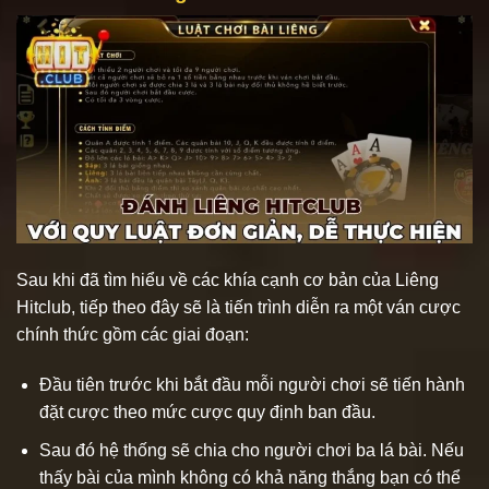
Sau khi đã tìm hiểu về các khía cạnh cơ bản của Liêng
Hitclub, tiếp theo đây sẽ là tiến trình diễn ra một ván cược
chính thức gồm các giai đoạn:
Đầu tiên trước khi bắt đầu mỗi người chơi sẽ tiến hành
đặt cược theo mức cược quy định ban đầu.
Sau đó hệ thống sẽ chia cho người chơi ba lá bài. Nếu
thấy bài của mình không có khả năng thắng bạn có thể