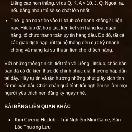
Liêng cao hơn thắng, ví dụ Q, K, A > 10, J, Q. Ngoài ra,
nếu bằng nhau thì sẽ so chất lớn nhất.
Thời gian nạp tiền vào Hitclub có nhanh không? Hiện
nay, Hitclub đã hợp tác, liên kết với hàng loạt ngân
hàng, tổ chức thanh toán uy tín hàng đầu. Do đó, tất cả
các giao dịch nạp, rút tại hệ thống đều cực kỳ nhanh
chóng và mang lại sự thuận tiện cho khách hàng.
Với những thông tin chi tiết trên về Liêng Hitclub, chắc hẳn
bạn đã có đủ kiến thức để chinh phục giải thưởng hấp dẫn
tại đây. Hãy tự tin và tận hưởng những phút giây kịch tính
từ mỗi ván bài. Chắc chắn quá trình trải nghiệm sẽ làm mọi
người yêu thích nên đăng ký ngay nhé.
BÀI ĐĂNG LIÊN QUAN KHÁC
Kim Cương Hitclub – Trải Nghiệm Mini Game, Săn
Lộc Thượng Lưu