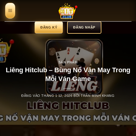
Bỏ
qua
nội
dung
ĐĂNG KÝ
ĐĂNG NHẬP
SẢN PHẨM
Liêng Hitclub – Bùng Nổ Vận May Trong
Mỗi Ván Game
ĐĂNG VÀO
THÁNG 1 12, 2026
BỞI
TRẦN MINH KHANG