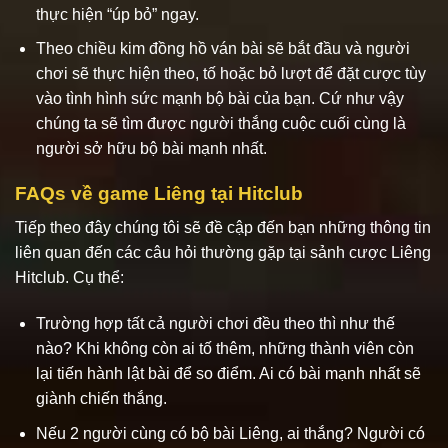
thực hiện “úp bỏ” ngay.
Theo chiều kim đồng hồ ván bài sẽ bắt đầu và người
chơi sẽ thực hiện theo, tố hoặc bỏ lượt để đặt cược tùy
vào tình hình sức mạnh bộ bài của bạn. Cứ như vậy
chúng ta sẽ tìm được người thắng cuộc cuối cùng là
người sở hữu bộ bài mạnh nhất.
FAQs về game Liêng tại Hitclub
Tiếp theo đây chúng tôi sẽ đề cập đến bạn những thông tin
liên quan đến các câu hỏi thường gặp tại sảnh cược Liêng
Hitclub. Cụ thể:
Trường hợp tất cả người chơi đều theo thì như thế
nào? Khi không còn ai tố thêm, những thành viên còn
lại tiến hành lật bài để so điểm. Ai có bài mạnh nhất sẽ
giành chiến thắng.
Nếu 2 người cùng có bộ bài Liêng, ai thắng? Người có