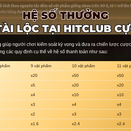
g giúp người chơi kiểm soát kỳ vọng và đưa ra chiến lược cược
ng các quy định cụ thể về hệ số thanh toán như sau:
 phẩm
9 vật phẩm
10 vật phẩm
11 vật
x20
x50
x50
x5
x20
x20
x4
x10
x10
x3
x4
x4
x2
x3
x3
x1.6
x2.4
x2.4