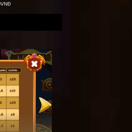
000VNĐ