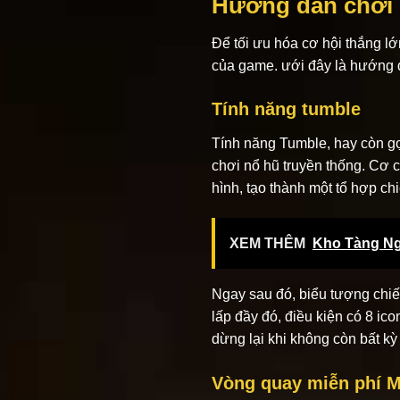
Hướng dẫn chơi s
Để tối ưu hóa cơ hội thắng lớ
của game. ưới đây là hướng dẫ
Tính năng tumble
Tính năng Tumble, hay còn gọi 
chơi nổ hũ truyền thống. Cơ c
hình, tạo thành một tổ hợp ch
XEM THÊM
Kho Tàng Ng
Ngay sau đó, biểu tượng chiến
lấp đầy đó, điều kiện có 8 ico
dừng lại khi không còn bất kỳ
Vòng quay miễn phí Mè