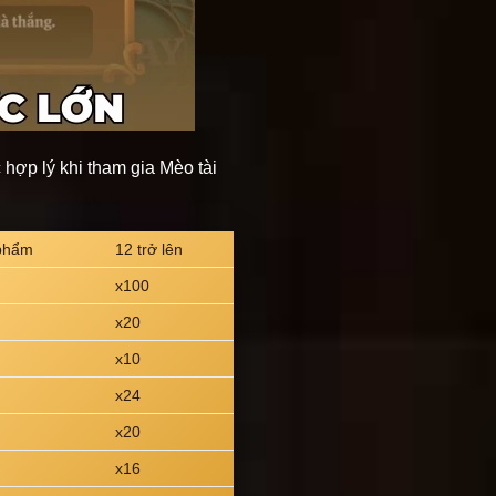
 hợp lý khi tham gia Mèo tài
 phẩm
12 trở lên
x100
x20
x10
x24
x20
x16