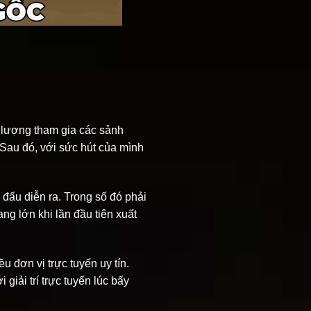
 lượng tham gia các sảnh
. Sau đó, với sức hút của mình
đấu diễn ra. Trong số đó phải
ang lớn khi lần đầu tiên xuất
u đơn vị trực tuyến uy tín.
giải trí trực tuyến lúc bấy