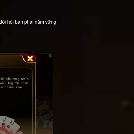
 đòi hỏi bạn phải nắm vững