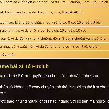
 1 sám cô xuất hiện cùng nhau, ví dụ J rô, J chuồn, 8 cơ, 8 rô, 8 bích
t, không liên tục, ví dụ 8 rô, J rô, 9 rô, K rô, A (Át) rô.
n tục nhau, không đồng chất, ví dụ 7 rô, 8 cơ, 9 cơ, 10 chuồn, J bích.
trị giống nhau, ví dụ 8 rô, 7 cơ, 10 bích, 10 chuồn, 10 cơ.
 bài lẻ, ví dụ đôi 7 (7 rô, 7 chuồn), đôi 9 (9 cơ, 9 chuồn) và lá bài lẻ J.
ng nhau cùng xuất hiện, ví dụ đôi 8 (8 rô, 8 cơ), 9 cơ, J rô, Q bích.
 yếu nhất.
ame bài Xì Tố Hitclub
gười chơi sẽ được quyền lựa chọn các tính năng như sau:
thấp và không thể xoay chuyển tình thế. Người có thể lựa chọn 
ước.
ược theo những người chơi khác, ngang với số tiền mà người ch