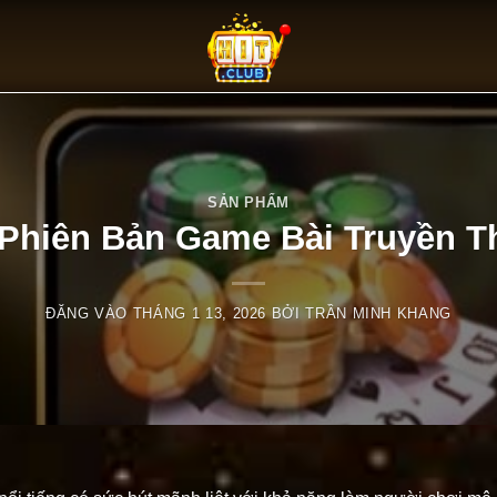
SẢN PHẨM
– Phiên Bản Game Bài Truyền
ĐĂNG VÀO
THÁNG 1 13, 2026
BỞI
TRẦN MINH KHANG