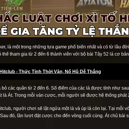
er, là một trong những tựa game phổ biến nhất và có từ lâu đời 
thể tham gia từ 2 đến 6 thành viên với bộ bài Tây 52 lá cơ bản
Hitclub - Thức Tỉnh Thời Vận, Nổ Hũ Dễ Thắng
à bỏ các quân từ 2 đến 6. Số điểm của các lá được tính như sau
t là Át. Trong mỗi ván cược, mỗi người sẽ được hệ thống phát 2
itclub, người chơi sẽ lật ngửa một lá và úp lá còn lại. Tại mỗi
 Sau đó, lần lượt đặt cược cho đến vòng cuối cùng. Át chủ bài 