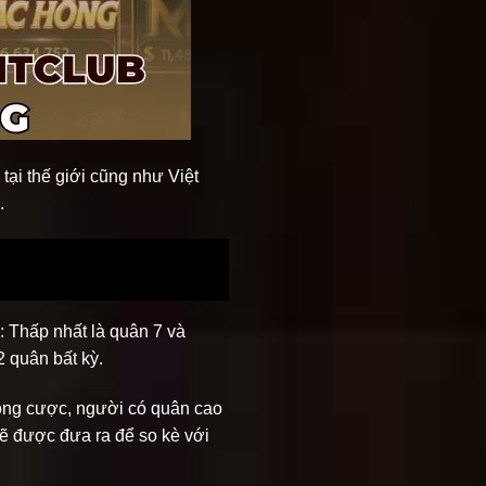
tại thế giới cũng như Việt
.
: Thấp nhất là quân 7 và
 quân bất kỳ.
 vòng cược, người có quân cao
sẽ được đưa ra để so kè với