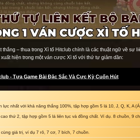
 thắng – thua trong Xì tố Hitclub chính là các thuật ngữ về sự l
y xuất hiện trong một ván cược Xì tố với thứ tự giảm dần:
club - Tựa Game Bài Đặc Sắc Và Cực Kỳ Cuốn Hút
n lực nhất với khả năng thắng 100%, tập hợp gồm 5 lá 10, J, Q, K, A (Á
ị cao thứ 2, tập hợp gồm 5 lá liên tục và đồng chất. Ví dụ. 8 chuồn, 9 
cùng giá trị, ví dụ 7 rô, 7 cơ, 7 bích, 7 chuồn.