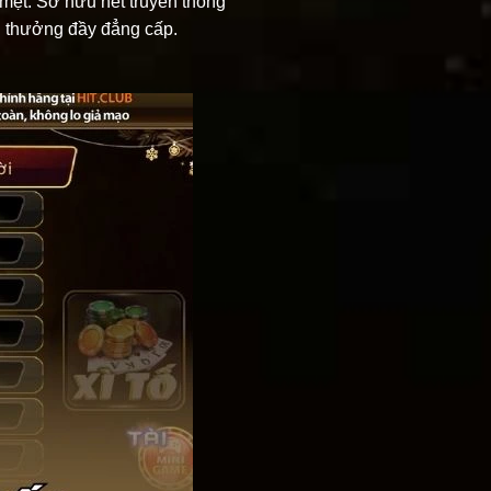
 mệt. Sở hữu nét truyền thống
ổi thưởng đầy đẳng cấp.