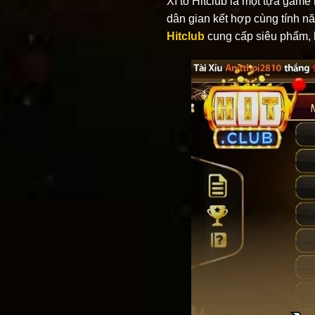
Xì tố Hitclub là một tựa game
dân gian kết hợp cùng tính nă
Hitclub
cung cấp siêu phẩm, 