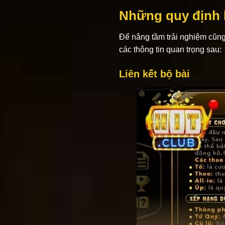
Những quy định k
Để nâng tầm trải nghiệm cũng
các thông tin quan trọng sau:
Liên kết bộ bài