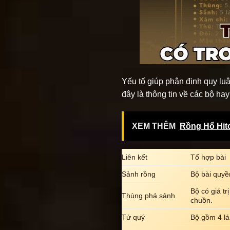
Yếu tố giúp phân định quy luật
đây là thông tin về các bộ ha
XEM THÊM
Rồng Hổ Hit
Liên kết
Tổ hợp bài
Sảnh rồng
Bộ bài quyề
Bộ có giá tr
Thùng phá sảnh
chuồn.
Tứ quý
Bộ gồm 4 lá 