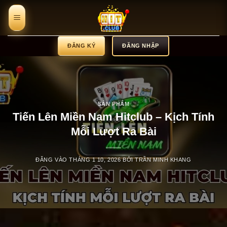
Bỏ
qua
nội
dung
ĐĂNG KÝ
ĐĂNG NHẬP
SẢN PHẨM
Tiến Lên Miền Nam Hitclub – Kịch Tính
Mỗi Lượt Ra Bài
ĐĂNG VÀO
THÁNG 1 10, 2026
BỞI
TRẦN MINH KHANG