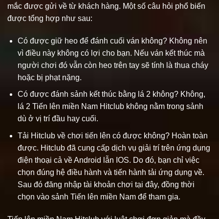
mắc được gửi về từ khách hàng. Một số câu hỏi phổ biến
được tổng hợp như sau:
Có được giữ heo để đánh cuối ván không? Không nên
vì điều này không có lợi cho bạn. Nếu ván kết thúc mà
người chơi đó vẫn còn heo trên tay sẽ tính là thua cháy
hoặc bị phạt nặng.
Có được đánh sảnh kết thúc bằng lá 2 không? Không,
lá 2 Tiến lên miền Nam Hitclub không nằm trong sảnh
dù ở vị trí đầu hay cuối.
Tải Hitclub về chơi tiến lên có được không? Hoàn toàn
được. Hitclub đã cung cấp dịch vụ giải trí trên ứng dụng
điện thoại cả về Android lẫn IOS. Do đó, bạn chỉ việc
chọn đúng hệ điều hành và tiến hành tải ứng dụng về.
Sau đó đăng nhập tài khoản chơi tại đây, đồng thời
chọn vào sảnh Tiến lên miền Nam để tham gia.