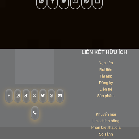
LIÊN KẾT HỮU ÍCH
Nạp tiền
Rút tiền
Tải app
Đăng ký
Liên hệ
Sản phẩm
Khuyến mãi
Link chính hãng
Phân biệt thật giả
So sánh