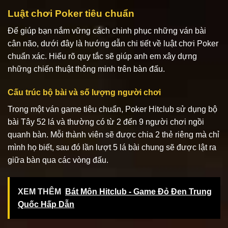
Luật chơi Poker tiêu chuẩn
Để giúp bạn nắm vững cách chinh phục những ván bài
cân não, dưới đây là hướng dẫn chi tiết về luật chơi Poker
chuẩn xác. Hiểu rõ quy tắc sẽ giúp anh em xây dựng
những chiến thuật thông minh trên bàn đấu.
Cấu trúc bộ bài và số lượng người chơi
Trong một ván game tiêu chuẩn, Poker Hitclub sử dụng bộ
bài Tây 52 lá và thường có từ 2 đến 9 người chơi ngồi
quanh bàn. Mỗi thành viên sẽ được chia 2 thẻ riêng mà chỉ
mình họ biết, sau đó lần lượt 5 lá bài chung sẽ được lật ra
giữa bàn qua các vòng đấu.
XEM THÊM
Bát Môn Hitclub - Game Đỏ Đen Trung
Quốc Hấp Dẫn