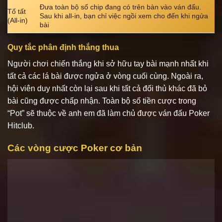
Đưa toàn bộ số chip đang có trên bàn vào ván đấu.
Tố tất
Sau khi all-in, bạn chỉ việc ngồi xem cho đến khi ngửa
(All-in)
bài
Quy tắc phân định thắng thua
Người chơi chiến thắng khi sở hữu tay bài mạnh nhất khi
tất cả các lá bài được ngửa ở vòng cuối cùng. Ngoài ra,
hội viên duy nhất còn lại sau khi tất cả đối thủ khác đã bỏ
bài cũng được chấp nhận. Toàn bộ số tiền cược trong
“Pot” sẽ thuộc về anh em đã làm chủ được ván đấu Poker
Hitclub.
Các vòng cược Poker cơ bản