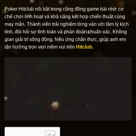
Poker Hitclub nổi bật trong cộng đồng game bài nhờ cơ
chế chơi linh hoạt và khả năng kết hợp chiến thuật cùng
may mắn. Thành viên trải nghiệm từng ván với tâm lý kịch
tính, đòi hỏi sự tính toán và phán đoán chuẩn xác. Không
gian giải trí sống động, hiệu ứng chân thực, giúp anh em
tận hưởng trọn vẹn niềm vui trên
Hitclub
.
NỘI DUNG