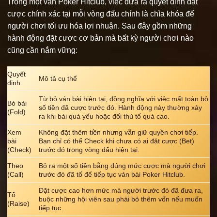
Trong một ván Poker Hitclub, việc đưa ra quyết định đặt
cược chính xác tại mỗi vòng đấu chính là chìa khóa để
người chơi tối ưu hóa lợi nhuận. Sau đây gồm những
hành động đặt cược cơ bản mà bất kỳ người chơi nào
cũng cần nắm vững:
Quyết
Mô tả cụ thể
định
Từ bỏ ván bài hiện tại, đồng nghĩa với việc mất toàn bộ
Bỏ bài
số tiền đã cược trước đó. Hành động này thường xảy
(Fold)
ra khi bài quá yếu hoặc đối thủ tố quá cao.
Xem
Không đặt thêm tiền nhưng vẫn giữ quyền chơi tiếp.
bài
Bạn chỉ có thể Check khi chưa có ai đặt cược (Bet)
(Check)
trước đó trong vòng đấu hiện tại.
Theo
Bỏ ra một số tiền bằng đúng mức cược mà người chơi
(Call)
trước đó đã tố để tiếp tục ván bài Poker Hitclub.
Đặt cược cao hơn mức mà người trước đó đã đưa ra,
Tố
buộc những hội viên sau phải bỏ thêm vốn nếu muốn
(Raise)
tiếp tục.