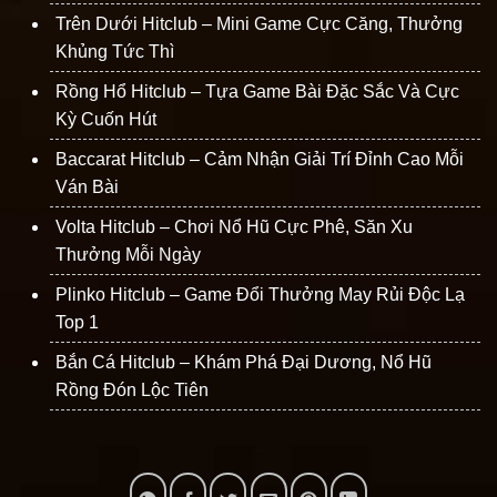
Trên Dưới Hitclub – Mini Game Cực Căng, Thưởng
Khủng Tức Thì
Rồng Hổ Hitclub – Tựa Game Bài Đặc Sắc Và Cực
Kỳ Cuốn Hút
Baccarat Hitclub – Cảm Nhận Giải Trí Đỉnh Cao Mỗi
Ván Bài
Volta Hitclub – Chơi Nổ Hũ Cực Phê, Săn Xu
Thưởng Mỗi Ngày
Plinko Hitclub – Game Đổi Thưởng May Rủi Độc Lạ
Top 1
Bắn Cá Hitclub – Khám Phá Đại Dương, Nổ Hũ
Rồng Đón Lộc Tiên