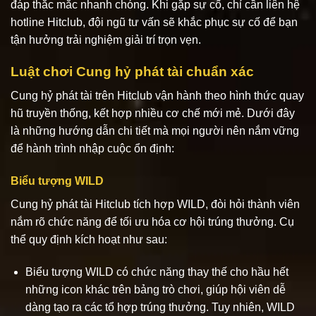
đáp thắc mắc nhanh chóng. Khi gặp sự cố, chỉ cần liên hệ
hotline Hitclub, đội ngũ tư vấn sẽ khắc phục sự cố để bạn
tận hưởng trải nghiệm giải trí trọn vẹn.
Luật chơi Cung hỷ phát tài chuẩn xác
Cung hỷ phát tài trên Hitclub vận hành theo hình thức quay
hũ truyền thống, kết hợp nhiều cơ chế mới mẻ. Dưới đây
là những hướng dẫn chi tiết mà mọi người nên nắm vững
để hành trình nhập cuộc ổn định:
Biểu tượng WILD
Cung hỷ phát tài Hitclub tích hợp WILD, đòi hỏi thành viên
nắm rõ chức năng để tối ưu hóa cơ hội trúng thưởng. Cụ
thể quy định kích hoạt như sau:
Biểu tượng WILD có chức năng thay thế cho hầu hết
những icon khác trên bảng trò chơi, giúp hội viên dễ
dàng tạo ra các tổ hợp trúng thưởng. Tuy nhiên, WILD