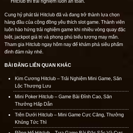
Hitclub thì trải nghiệm luôn an toàn.
Cung hỷ phát tài Hitclub đã và đang trở thành lựa chọn
hàng đầu của cộng đồng yêu thích slot game. Thành viên
luôn hào hứng trải nghiệm game khi nhiều vòng quay đặc
biệt, jackpot giá trị và phong phú biểu tượng may mắn.
Tham gia Hitclub ngay hôm nay để khám phá siêu phẩm
đình đám này nhé.
BÀI ĐĂNG LIÊN QUAN KHÁC
Kim Cương Hitclub – Trải Nghiệm Mini Game, Săn
Lộc Thượng Lưu
Mini Poker Hitclub – Game Bài Đỉnh Cao, Săn
Thưởng Hấp Dẫn
Trên Dưới Hitclub – Mini Game Cực Căng, Thưởng
Khủng Tức Thì
Rồng Hổ Hitclub – Tựa Game Bài Đặc Sắc Và Cực