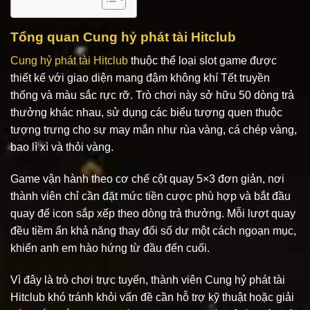
Tổng quan Cung hỷ phát tài Hitclub
Cung hỷ phát tài Hitclub
thuộc thể loại slot game được
thiết kế với giao diện mang đậm không khí Tết truyền
thống và màu sắc rực rỡ. Trò chơi này sở hữu 50 dòng trả
thưởng khác nhau, sử dụng các biểu tượng quen thuộc
tượng trưng cho sự may mắn như rùa vàng, cá chép vàng,
bao lì xì và thỏi vàng.
Game vận hành theo cơ chế cột quay 5×3 đơn giản, nơi
thành viên chỉ cần đặt mức tiền cược phù hợp và bắt đầu
quay để icon sắp xếp theo dòng trả thưởng. Mỗi lượt quay
đều tiềm ẩn khả năng thay đổi số dư một cách ngoạn mục,
khiến anh em hào hứng từ đầu đến cuối.
Vì đây là trò chơi trực tuyến, thành viên Cung hỷ phát tài
Hitclub khó tránh khỏi vấn đề cần hỗ trợ kỹ thuật hoặc giải