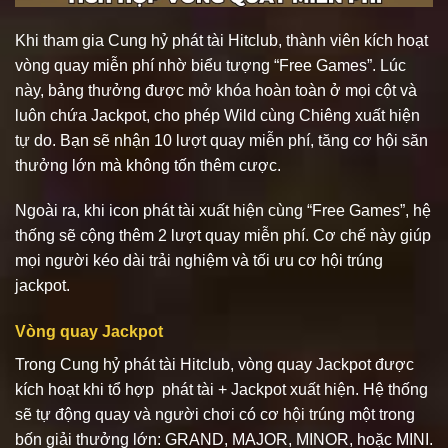
Khi tham gia Cung hỷ phát tài Hitclub, thành viên kích hoạt
vòng quay miễn phí nhờ biểu tượng “Free Games”. Lúc
này, bảng thưởng được mở khóa hoàn toàn ở mọi cột và
luôn chứa Jackpot, cho phép Wild cùng Chiêng xuất hiện
tự do. Bạn sẽ nhận 10 lượt quay miễn phí, tăng cơ hội săn
thưởng lớn mà không tốn thêm cược.
Ngoài ra, khi icon phát tài xuất hiện cùng “Free Games”, hệ
thống sẽ cộng thêm 2 lượt quay miễn phí. Cơ chế này giúp
mọi người kéo dài trải nghiệm và tối ưu cơ hội trúng
jackpot.
Vòng quay Jackpot
Trong Cung hỷ phát tài Hitclub, vòng quay Jackpot được
kích hoạt khi tổ hợp phát tài + Jackpot xuất hiện. Hệ thống
sẽ tự động quay và người chơi có cơ hội trúng một trong
bốn giải thưởng lớn: GRAND, MAJOR, MINOR, hoặc MINI.