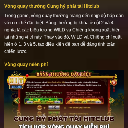
Vòng quay thường Cung hỷ phát tài Hitclub
Trong game, vòng quay thường mang đến nhịp độ hấp dẫn
với cơ chế đặc biệt. Bảng thưởng bị khóa ở cột 2 và 4,
nghĩa là các biểu tượng WILD và Chiêng không xuất hiện
tại những vị trí này. Thay vào đó, WILD và Chiêng chỉ xuất
hiện ở 1, 3 và 5, tạo điều kiện để bạn dễ dàng tính toán
chiến lược.
Vòng quay miễn phí