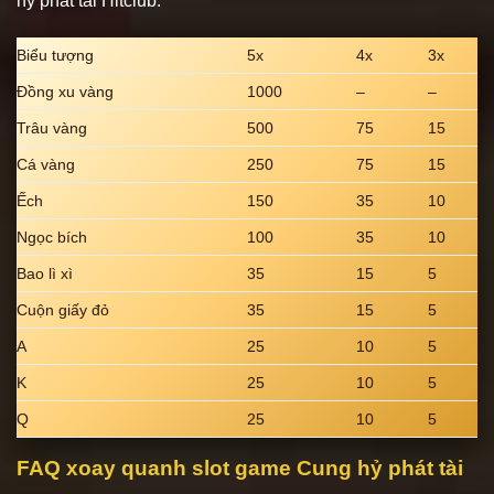
hỷ phát tài Hitclub:
Biểu tượng
5x
4x
3x
Đồng xu vàng
1000
–
–
Trâu vàng
500
75
15
Cá vàng
250
75
15
Ếch
150
35
10
Ngọc bích
100
35
10
Bao lì xì
35
15
5
Cuộn giấy đỏ
35
15
5
A
25
10
5
K
25
10
5
Q
25
10
5
FAQ xoay quanh slot game Cung hỷ phát tài