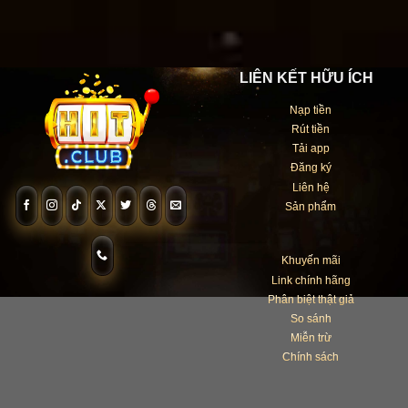
LIÊN KẾT HỮU ÍCH
Nạp tiền
Rút tiền
Tải app
Đăng ký
Liên hệ
Sản phẩm
Khuyến mãi
Link chính hãng
Phân biệt thật giả
So sánh
Miễn trừ
Chính sách