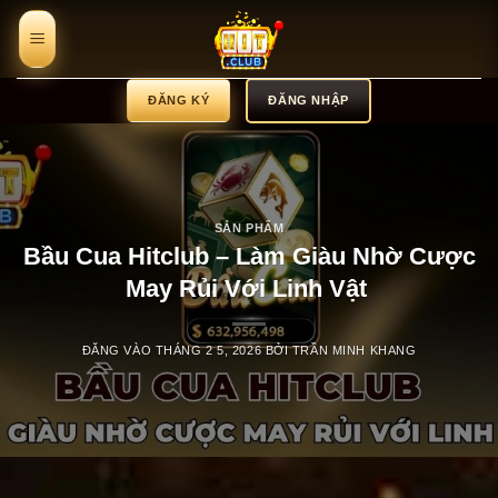
Bỏ
qua
nội
dung
ĐĂNG KÝ
ĐĂNG NHẬP
SẢN PHẨM
Bầu Cua Hitclub – Làm Giàu Nhờ Cược
May Rủi Với Linh Vật
ĐĂNG VÀO
THÁNG 2 5, 2026
BỞI
TRẦN MINH KHANG