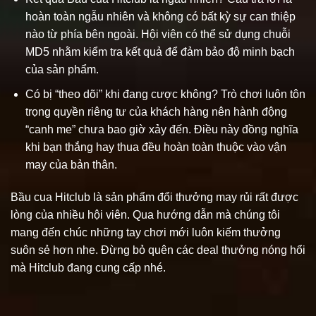
hoàn toàn ngẫu nhiên và không có bất kỳ sự can thiệp
nào từ phía bên ngoài. Hội viên có thể sử dụng chuỗi
MD5 nhằm kiểm tra kết quả để đảm bảo độ minh bạch
của sản phẩm.
Có bị “theo dõi” khi đang cược không? Trò chơi luôn tôn
trọng quyền riêng tư của khách hàng nên hành động
“canh me” chưa bao giờ xảy đến. Điều này đồng nghĩa
khi bạn thắng hay thua đều hoàn toàn thuộc vào vận
may của bản thân.
Bầu cua Hitclub là sản phẩm đổi thưởng may rủi rất được
lòng của nhiều hội viên. Qua hướng dẫn mà chúng tôi
mang đến chúc những tay chơi mới luôn kiếm thưởng
suôn sẻ hơn nhe. Đừng bỏ quên các deal thưởng nóng hổi
mà Hitclub đang cung cấp nhé.