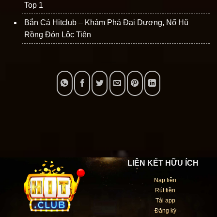
Top 1
Bắn Cá Hitclub – Khám Phá Đại Dương, Nổ Hũ
Rồng Đón Lộc Tiên
LIÊN KẾT HỮU ÍCH
Nạp tiền
Rút tiền
Tải app
Đăng ký