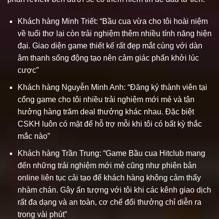
Khách hàng Minh Triết: “Bầu cua vừa cho tôi hoài niệm
về tuổi thơ lại còn trải nghiệm thêm nhiều tính năng hiện
đại. Giao diện game thiết kế rất đẹp mắt cùng với dàn
âm thanh sống động tạo nên cảm giác phấn khởi lúc
cược”
Khách hàng Nguyễn Minh Anh: “Đăng ký thành viên tại
cổng game cho tôi nhiều trải nghiệm mới mẻ và tận
hưởng hàng trăm deal thưởng khác nhau. Đặc biệt
CSKH luôn có mặt để hỗ trợ mỗi khi tôi có bất kỳ thắc
mắc nào”
Khách hàng Trần Trung: “Game Bầu cua Hitclub mang
đến những trải nghiệm mới mẻ cũng như phiên bản
online liên tục cải tạo để khách hàng không cảm thấy
nhàm chán. Gây ấn tượng với tôi khi các kênh giao dịch
rất đa dạng và an toàn, cơ chế đổi thưởng chỉ diễn ra
trong vài phút”